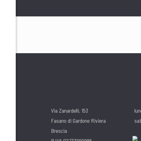
Via Zanardelli, 153
lun
Fasano di Gardone Riviera
sa
Brescia
P.IVA 02733990986