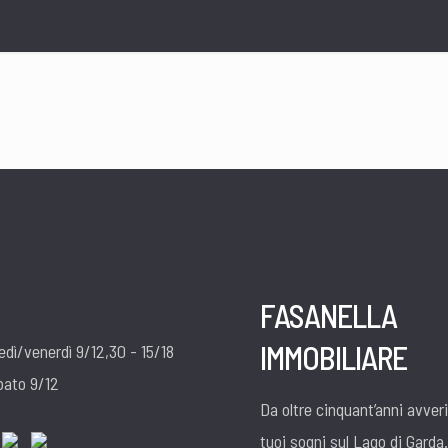
FASANELLA
IMMOBILIARE
edì/venerdì 9/12,30 - 15/18
bato 9/12
Da oltre cinquant’anni avver
tuoi sogni sul Lago di Garda.