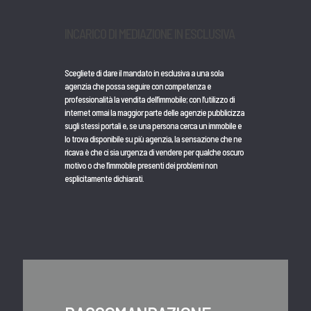
INCARICO DI MEDIAZIONE IN ESCLUSIVA
Scegliete di dare il mandato in esclusiva a una sola
agenzia che possa seguire con competenza e
professionalità la vendita dell’immobile; con l’utilizzo di
internet ormai la maggior parte delle agenzie pubblicizza
sugli stessi portali e, se una persona cerca un immobile e
lo trova disponibile su più agenzia, la sensazione che ne
ricava è che ci sia urgenza di vendere per qualche oscuro
motivo o che l’immobile presenti dei problemi non
esplicitamente dichiarati.