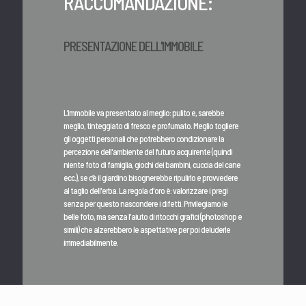
RACCOMANDAZIONE:
PRESENTAZIONE DELL'IMMOBILE
L’immobile va presentato al meglio: pulito e, sarebbe
meglio, tinteggiato di fresco e profumato. Meglio togliere
gli oggetti personali che potrebbero condizionare la
percezione dell'ambiente del futuro acquirente (quindi
niente foto di famiglia, giochi dei bambini, cuccia del cane
ecc.), se c’è il giardino bisognerebbe ripulirlo e provvedere
al taglio dell'erba. La regola d'oro è: valorizzare i pregi
senza per questo nascondere i difetti. Privilegiamo le
belle foto, ma senza l'aiuto di ritocchi grafici (photoshop e
simili) che alzerebbero le aspettative per poi deluderle
irrimediabilmente.