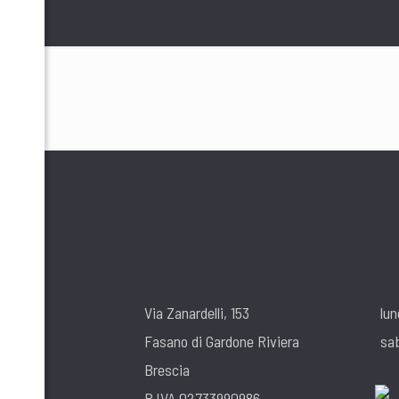
Via Zanardelli, 153
lun
Fasano di Gardone Riviera
sa
Brescia
P.IVA 02733990986