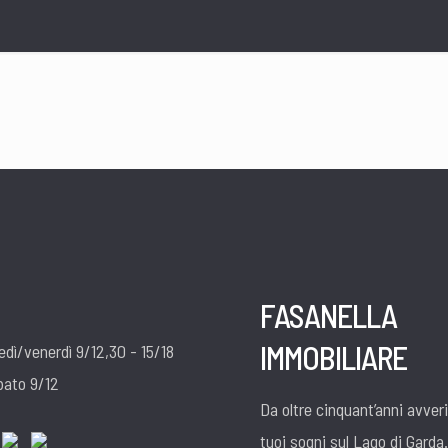
FASANELLA
IMMOBILIARE
edì/venerdì 9/12,30 - 15/18
bato 9/12
Da oltre cinquant’anni avver
tuoi sogni sul Lago di Garda.