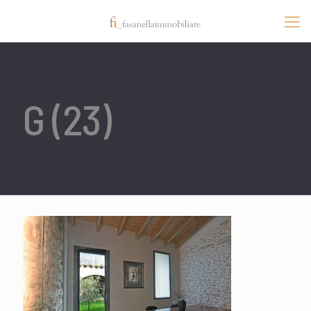
G (23)