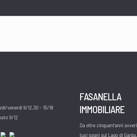
FASANELLA
IMMOBILIARE
edì/venerdì 9/12,30 - 15/18
bato 9/12
Da oltre cinquant’anni avver
tuoi sogni sul Lago di Garda.