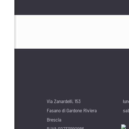
Via Zanardelli, 153
lun
Fasano di Gardone Riviera
sa
Brescia
P.IVA 02733990986