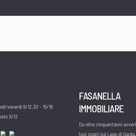
FASANELLA
IMMOBILIARE
edì/venerdì 9/12,30 - 15/18
bato 9/12
Da oltre cinquant’anni avver
tuoi sogni sul Lago di Garda.