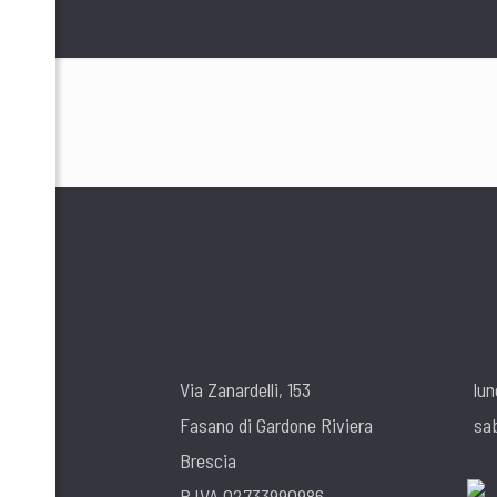
Via Zanardelli, 153
lun
Fasano di Gardone Riviera
sa
Brescia
P.IVA 02733990986