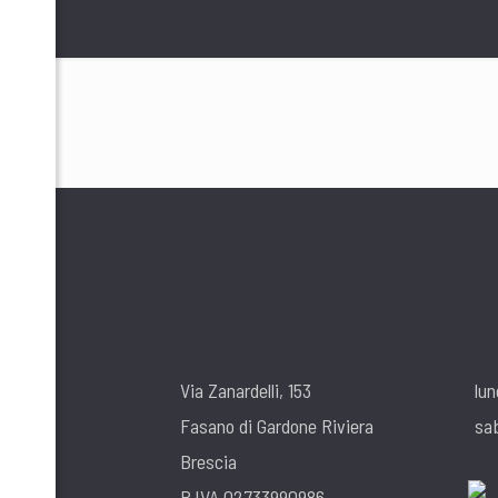
Via Zanardelli, 153
lun
Fasano di Gardone Riviera
sa
Brescia
P.IVA 02733990986