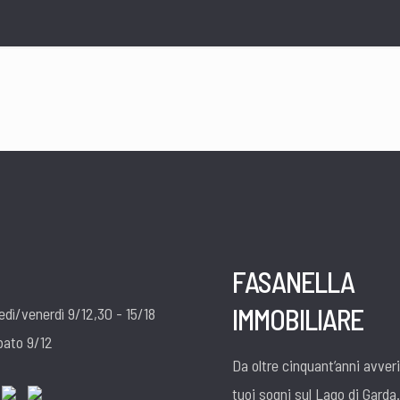
FASANELLA
IMMOBILIARE
edì/venerdì 9/12,30 - 15/18
bato 9/12
Da oltre cinquant’anni avver
tuoi sogni sul Lago di Garda.