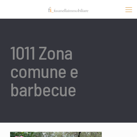
1011 Zona
comune e
barbecue